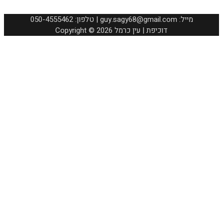
050-4555462 :טלפון | guy.sagy68@gmail.com :מייל
Copyright © 2026 דוכיפת | עין כרמל