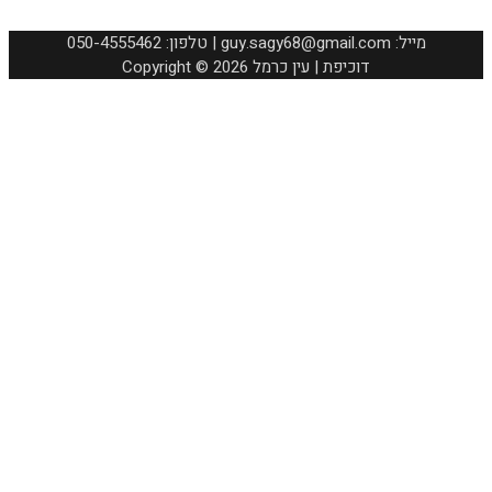
050-4555462 :טלפון | guy.sagy68@gmail.com :מייל
Copyright © 2026 דוכיפת | עין כרמל