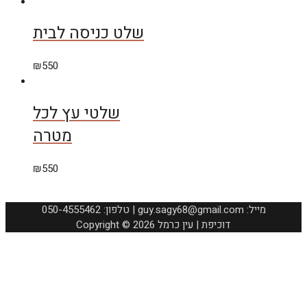
שלט כניסה לבית
₪
550
שלטי עץ לכל
מטרה
₪
550
050-4555462 :טלפון | guy.sagy68@gmail.com :מייל
Copyright © 2026 דוכיפת | עין כרמל