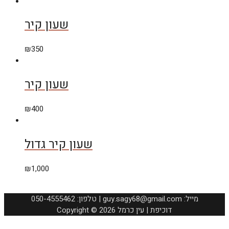
שעון קיר
₪
350
שעון קיר
₪
400
שעון קיר גדול
₪
1,000
050-4555462 :טלפון | guy.sagy68@gmail.com :מייל
Copyright © 2026 דוכיפת | עין כרמל