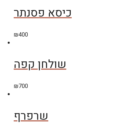
כיסא פסנתר
₪
400
שולחן קפה
₪
700
שרפרף