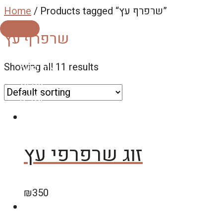
Skip
/ Products tagged “שרפרף עץ”
Home
to
MAIN
שרפרף עץ
content
MENU
ראשי
Showing all 11 results
צור קשר
אודות
גלריה
זוג שרפרפי עץ
₪
350