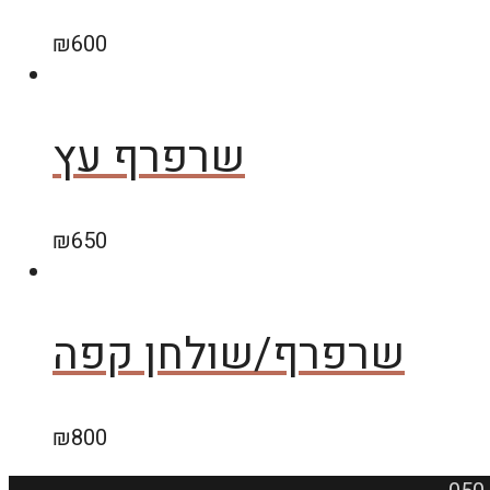
₪
600
שרפרף עץ
₪
650
שרפרף/שולחן קפה
₪
800