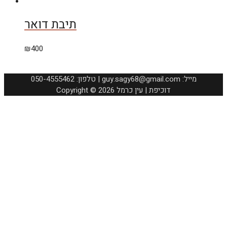
תיבת דואר
₪
400
050-4555462 :טלפון | guy.sagy68@gmail.com :מייל
Copyright © 2026 דוכיפת | עין כרמל