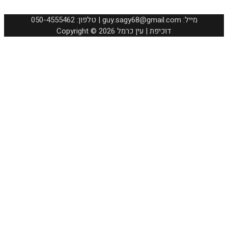
050-4555462 :טלפון | guy.sagy68@gmail.com :מייל
Copyright © 2026 דוכיפת | עין כרמל