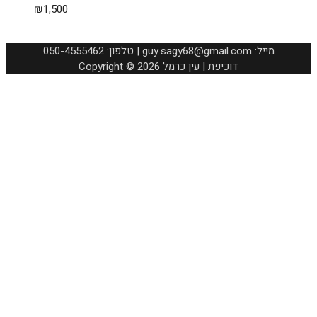
₪
1,500
050-4555462 :טלפון | guy.sagy68@gmail.com :מייל
Copyright © 2026 דוכיפת | עין כרמל