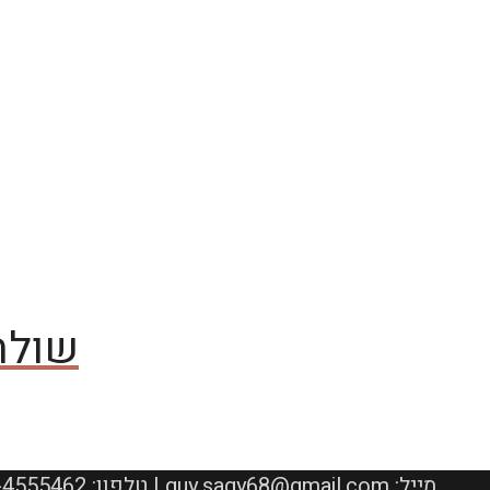
שולח
050-4555462 :טלפון | guy.sagy68@gmail.com :מייל