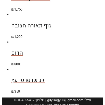
₪
1,750
גוף תאורה חצובה
₪
1,200
הדום
₪
800
זוג שרפרפי עץ
₪
350
050-4555462 :טלפון | guy.sagy68@gmail.com :מייל