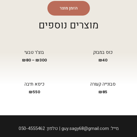
הזמן מוצר
מוצרים נוספים
כוס במבוק
בוצ’ר טבעי
₪
80
–
₪
300
₪
40
סבונייה קעורה
כיסא תיבה
₪
550
₪
85
050-4555462 :טלפון | guy.sagy68@gmail.com :מייל