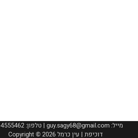
050-4555462 :טלפון | guy.sagy68@gmail.com :מייל
Copyright © 2026 דוכיפת | עין כרמל