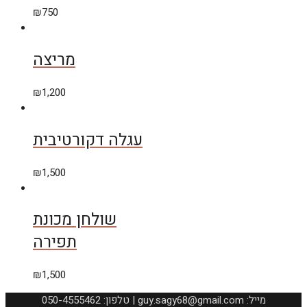
₪
750
מריצה
₪
1,200
עגלה דקורטיבית
₪
1,500
שולחן מכונת
תפירה
₪
1,500
050-4555462 :טלפון | guy.sagy68@gmail.com :מייל