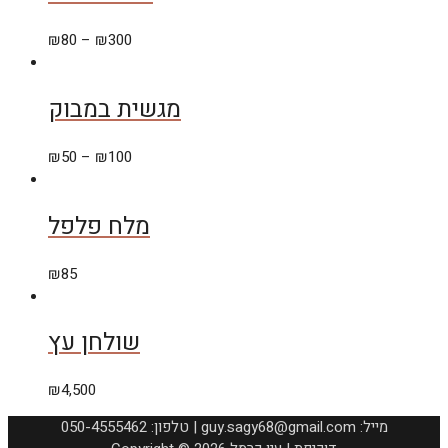
₪
80
–
₪
300
מגשית במבוק
₪
50
–
₪
100
מלח פלפל
₪
85
שולחן עץ
₪
4,500
050-4555462 :טלפון | guy.sagy68@gmail.com :מייל