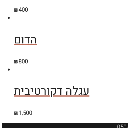
₪
400
הדום
₪
800
עגלה דקורטיבית
₪
1,500