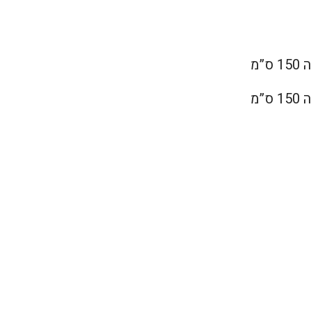
”מ
”מ