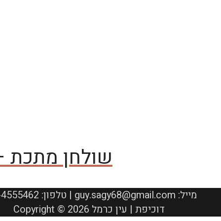
שולחן מתכת –
050-4555462 :טלפון | guy.sagy68@gmail.com :מייל
Copyright © 2026 דוכיפת | עין כרמל