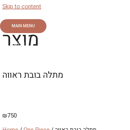
Skip to content
MAIN MENU
מוצר
ראשי
צור קשר
אודות
גלריה
מתלה בובת ראווה
₪
750
/ מתלה בובת ראווה
One Piece
/
Home