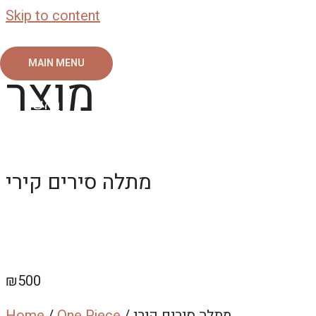
Skip to content
MAIN MENU
מוצר
ראשי
צור קשר
אודות
גלריה
מתלה סירים קירי
₪
500
/ מתלה סירים קירי
One Piece
/
Home