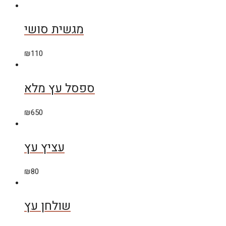
מגשית סושי
₪
110
ספסל עץ מלא
₪
650
עציץ עץ
₪
80
שולחן עץ