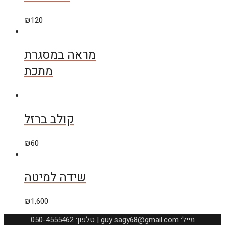
₪
120
מראה במסגרת
מתכת
קולב ברזל
₪
60
שידה למיטה
₪
1,600
050-4555462 :טלפון | guy.sagy68@gmail.com :מייל