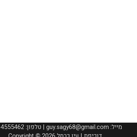
050-4555462 :טלפון | guy.sagy68@gmail.com :מייל
Copyright © 2026 דוכיפת | עין כרמל