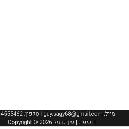
050-4555462 :טלפון | guy.sagy68@gmail.com :מייל
Copyright © 2026 דוכיפת | עין כרמל