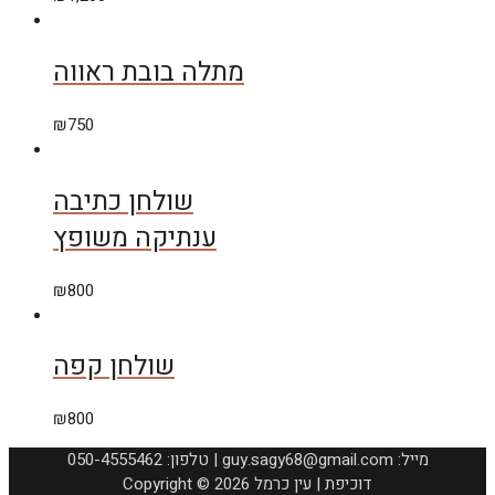
מתלה בובת ראווה
₪
750
שולחן כתיבה
ענתיקה משופץ
₪
800
שולחן קפה
₪
800
050-4555462 :טלפון | guy.sagy68@gmail.com :מייל
Copyright © 2026 דוכיפת | עין כרמל