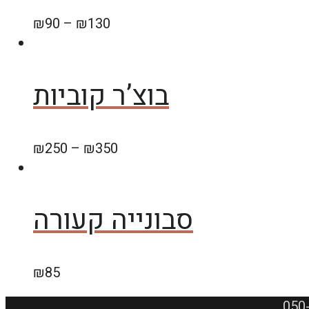
₪
90
–
₪
130
בוצ’ר קוביות
₪
250
–
₪
350
סבונייה קעורה
₪
85