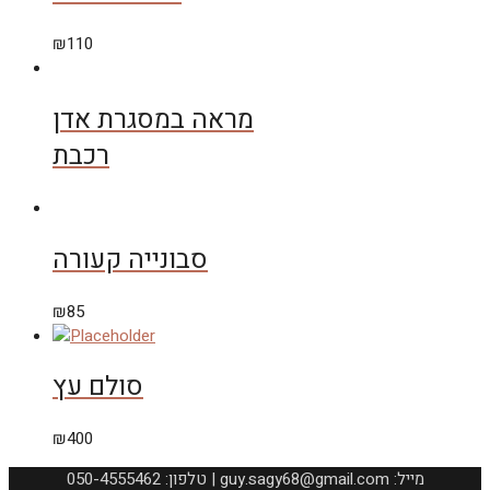
₪
110
מראה במסגרת אדן
רכבת
סבונייה קעורה
₪
85
סולם עץ
₪
400
050-4555462 :טלפון | guy.sagy68@gmail.com :מייל