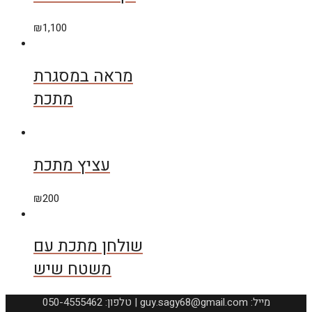
₪
1,100
מראה במסגרת
מתכת
עציץ מתכת
₪
200
שולחן מתכת עם
משטח שיש
050-4555462 :טלפון | guy.sagy68@gmail.com :מייל