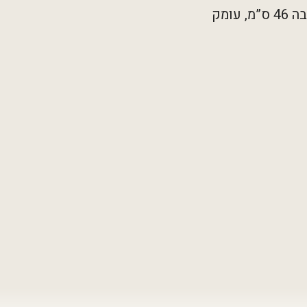
בחומר נוגד חמצון. מידות: רוחב 35 ס”מ, גובה 46 ס”מ, עומק