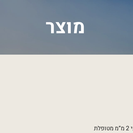
מוצר
תיבת דואר מעוצבת עשויה פח שחור בעובי 2 מ”מ מטופלת